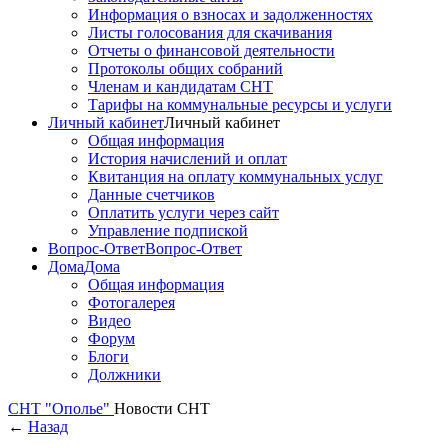
Информация о взносах и задолженностях
Листы голосования для скачивания
Отчеты о финансовой деятельности
Протоколы общих собраний
Членам и кандидатам СНТ
Тарифы на коммунальные ресурсы и услуги
Личный кабинет
Личный кабинет
Общая информация
История начислений и оплат
Квитанция на оплату коммунальных услуг
Данные счетчиков
Оплатить услуги через сайт
Управление подпиской
Вопрос-Ответ
Вопрос-Ответ
Дома
Дома
Общая информация
Фотогалерея
Видео
Форум
Блоги
Должники
СНТ "Ополье"
Новости СНТ
←
Назад