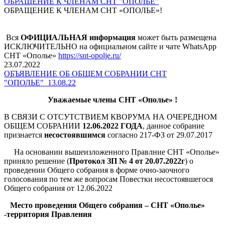
ОБРАЩЕНИЕ К ЧЛЕНАМ СНТ "ОПОЛЬЕ"
ОБРАЩЕНИЕ К ЧЛЕНАМ СНТ «ОПОЛЬЕ»!
Вся
ОФИЦИАЛЬНАЯ информация
может быть размещена
ИСКЛЮЧИТЕЛЬНО на официальном сайте и чате WhatsApp
СНТ «Ополье»
https://snt-opolje.ru/
23.07.2022
ОБЪЯВЛЕНИЕ ОБ ОБЩЕМ СОБРАНИИ СНТ
"ОПОЛЬЕ"_13.08.22
Уважаемые члены СНТ «Ополье» !
В СВЯЗИ С ОТСУТСТВИЕМ КВОРУМА НА ОЧЕРЕДНОМ
ОБЩЕМ СОБРАНИИ
12.06.2022 ГОДА
,
данное собрание
признается
несостоявшимся
согласно 217-ФЗ от 29.07.2017
На основании вышеизложенного Правлние СНТ «Ополье»
приняло решение (
Протокол ЗП № 4 от 20.07.2022г
) о
проведении Общего собрания в форме очно-заочного
голосования по тем же вопросам Повестки несостоявшегося
Общего собрания от 12.06.2022
Место проведения Общего собрания – СНТ «Ополье»
-территория Правления