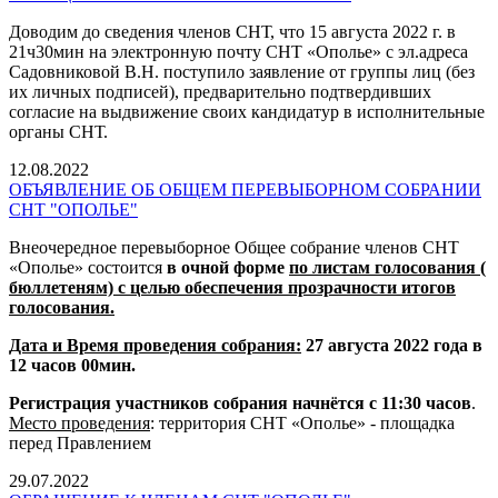
Доводим до сведения членов СНТ, что 15 августа 2022 г. в
21ч30мин на электронную почту СНТ «Ополье» с эл.адреса
Садовниковой В.Н. поступило заявление от группы лиц (без
их личных подписей), предварительно подтвердивших
согласие на выдвижение своих кандидатур в исполнительные
органы СНТ.
12.08.2022
ОБЪЯВЛЕНИЕ ОБ ОБЩЕМ ПЕРЕВЫБОРНОМ СОБРАНИИ
СНТ "ОПОЛЬЕ"
Внеочередное перевыборное Общее собрание членов СНТ
«Ополье» состоится
в очной форме
по листам голосования (
бюллетеням) с целью обеспечения прозрачности итогов
голосования.
Дата и Время проведения собрания:
27 августа 2022 года в
12 часов 00мин.
Регистрация участников собрания начнётся
с 11:30 часов
.
Место проведения
: территория СНТ «Ополье» - площадка
перед Правлением
29.07.2022