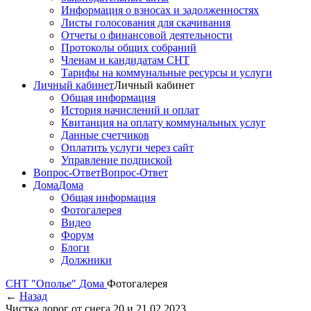
Информация о взносах и задолженностях
Листы голосования для скачивания
Отчеты о финансовой деятельности
Протоколы общих собраний
Членам и кандидатам СНТ
Тарифы на коммунальные ресурсы и услуги
Личный кабинет
Личный кабинет
Общая информация
История начислений и оплат
Квитанция на оплату коммунальных услуг
Данные счетчиков
Оплатить услуги через сайт
Управление подпиской
Вопрос-Ответ
Вопрос-Ответ
Дома
Дома
Общая информация
Фотогалерея
Видео
Форум
Блоги
Должники
СНТ "Ополье"
Дома
Фотогалерея
←
Назад
Чистка дорог от снега 20 и 21.02.2023